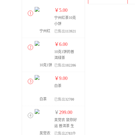
￥
5.00
1
宁州红茶10克
小饼
已售出
113921
件
￥
6.00
2
10克1饼的普
洱绿茶
已售出
102206
件
￥
9.00
3
白茶
已售出
32700
件
￥
299.00
4
吴觉农 鼠你好
运 普洱茶 生
茶 357g
已售出
2783
件