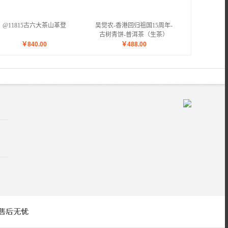
@11815古六大茶山革登
吴觉农-香港回归祖国15周年-
古树青饼-普洱茶（生茶）
￥
840.00
￥
488.00