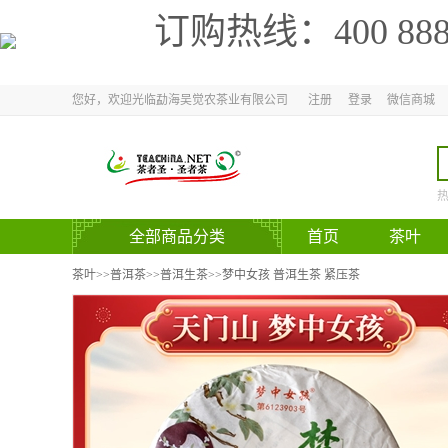
订购热线：
400 88
您好，欢迎光临勐海吴觉农茶业有限公司
注册
登录
微信商城
全部商品分类
首页
茶叶
官方网站
茶叶
>>
普洱茶
>>
普洱生茶
>>梦中女孩 普洱生茶 紧压茶