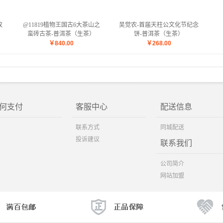
攸
@11819植物王国古6大茶山之
吴觉农-首届天柱公文化节纪念
蛮砖古茶-普洱茶（生茶）
饼-普洱茶（生茶）
￥
840.00
￥
268.00
何支付
客服中心
配送信息
联系方式
同城配送
投诉建议
联系我们
公司简介
网站加盟