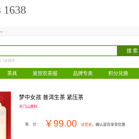
8 1638
热门关键字：
茶具
吴觉农茶服
品牌专卖
积分兑换
梦中女孩 普洱生茶 紧压茶
天门山原料
￥
99.00
售 价：
请登录
，确认是否享受优惠