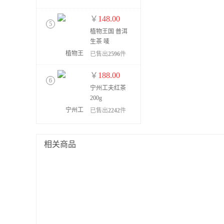
￥
148.00
5
植物王国 普洱
生茶 唛
号:12305
已售出
2596
件
￥
188.00
6
宁州工夫红茶
200g
已售出
2242
件
￥
98.00
7
相关商品
植物王国普洱
生茶 @1897
已售出
1375
件