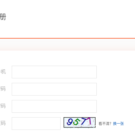
册
手机
码
密码
证码
看不清？
换一张